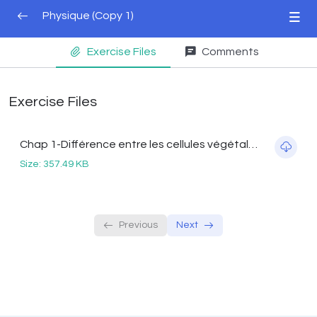
Physique (Copy 1)
Exercise Files
Comments
Cours
0/3
CHAP 1
Exercise Files
QCM
Chap 1-Différence entre les cellules végétales et animales.pdf
Devoir
Size: 357.49 KB
Previous
Next