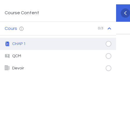
Course Content
Cours
0/3
CHAP 1
QCM
Devoir