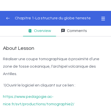
Chapitre 1-La structure du globe terreste
Overview
Comments
Unité 1-Domaine océanique et domaine
0/3
continental
About Lesson
Unité 2-Les principales roches de la croûte
0/2
terrestre
Réaliser une coupe tomographique à proximité d’une
Unité 3-Séismes et structure interne du globe
zone de fosse océanique, l’archipel volcanique des
terrestre
Antilles.
Unité 4-Le Moho, entre croûte et manteau
1)Ouvrir le logiciel en cliquant sur ce lien :
Unité 5-Les discontinuités profondes du globe
https://www.pedagogie.ac-
0/2
terrestre
nice.fr/svt/productions/tomographie2/