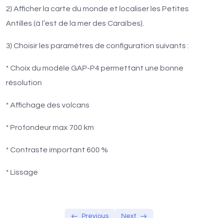
Unité 6-Lithosphère et asthénosphère
2) Afficher la carte du monde et localiser les Petites
Antilles (à l’est de la mer des Caraïbes).
Unité 7-Le profil thermique de la terre
0/3
3) Choisir les paramètres de configuration suivants :
Unité 8-l’hétérogénéité thermique du manteau
0/4
* Choix du modèle GAP-P4 permettant une bonne
résolution
Activité 1 : Logiciel Tectoglob 3D
Exploitation du logiciel Tectoglob 3D/Activité
15:00
* Affichage des volcans
1
* Profondeur max 700 km
Activité 2 : Logiciel Tectoglob 3D
* Contraste important 600 %
Exploitation du logiciel Tectoglob 3D/Activité
10:00
2
* Lissage
Previous
Next